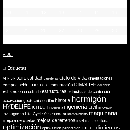
3
4
5
6
7
8
9
10
11
12
13
14
15
16
17
18
19
20
21
22
23
24
25
26
27
28
29
30
31
« Jul
Etiquetas
ciclo de vida
calidad
cimentaciones
BRIDLIFE
AHP
carreteras
concreto
DIMALIFE
compactación
construcción
docencia
estructuras
edificación
encofrado
estructuras de contención
hormigón
historia
excavación
geotecnia
gestión
HYDELIFE
ingeniería civil
ICITECH
ingeniería
innovación
maquinaria
Life Cycle Assessment
investigación
mantenimiento
mejora de suelos
mejora de terrenos
movimiento de tierras
optimización
procedimientos
optimization
perforación