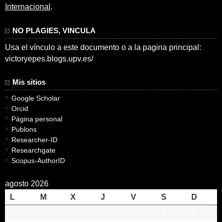
Internacional
.
NO PLAGIES, VINCULA
Usa el vínculo a este documento o a la pagina principal:
victoryepes.blogs.upv.es/
Mis sitios
Google Scholar
Orcid
Página personal
Publons
Researcher-ID
Researchgate
Scopus-AuthorID
agosto 2026
L
M
X
J
V
S
D
1
2