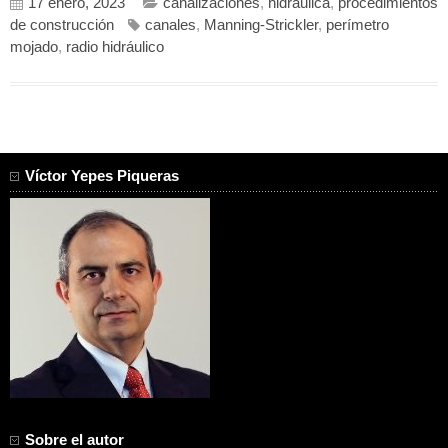
17 enero, 2023
canalizaciones
,
hidráulica
,
procedimientos
de construcción
canales
,
Manning-Strickler
,
perímetro
mojado
,
radio hidráulico
Víctor Yepes Piqueras
Sobre el autor