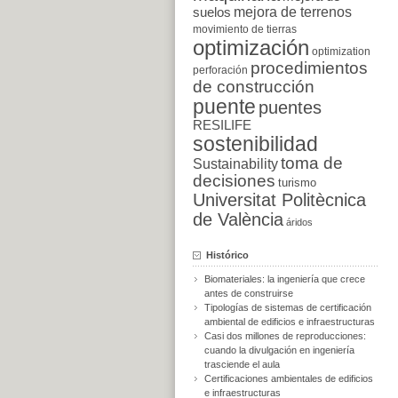
suelos
mejora de terrenos
movimiento de tierras
optimización
optimization
procedimientos
perforación
de construcción
puente
puentes
RESILIFE
sostenibilidad
toma de
Sustainability
decisiones
turismo
Universitat Politècnica
de València
áridos
Histórico
Biomateriales: la ingeniería que crece
antes de construirse
Tipologías de sistemas de certificación
ambiental de edificios e infraestructuras
Casi dos millones de reproducciones:
cuando la divulgación en ingeniería
trasciende el aula
Certificaciones ambientales de edificios
e infraestructuras