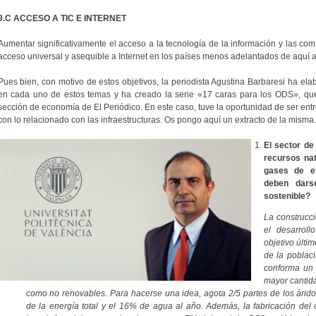
9.C ACCESO A TIC E INTERNET
Aumentar significativamente el acceso a la tecnología de la información y las co
acceso universal y asequible a Internet en los países menos adelantados de aquí 
Pues bien, con motivo de estos objetivos, la periodista Agustina Barbaresi ha ela
en cada uno de estos temas y ha creado la serie «17 caras para los ODS», que
sección de economía de El Periódico. En este caso, tuve la oportunidad de ser entr
con lo relacionado con las infraestructuras. Os pongo aquí un extracto de la misma
El sector de
recursos na
gases de e
deben dars
sostenible?
La construcc
el desarroll
objetivo últi
de la poblaci
conforma un
mayor cantida
como no renovables. Para hacerse una idea, agota 2/5 partes de los ári
de la energía total y el 16% de agua al año. Además, la fabricación del