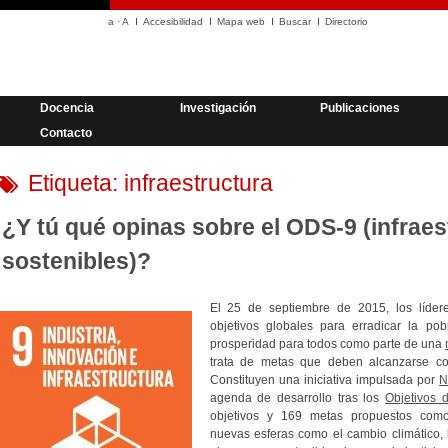
a
·
A
Accesibilidad
Mapa web
Buscar
Directorio
Docencia
Investigación
Publicaciones
Contacto
Etiqueta:
infraestructura
¿Y tú qué opinas sobre el ODS-9 (infraes
sostenibles)?
El 25 de septiembre de 2015, los líder
objetivos globales para erradicar la pob
prosperidad para todos como parte de una
trata de metas que deben alcanzarse co
Constituyen una iniciativa impulsada por
N
agenda de desarrollo tras los
Objetivos 
objetivos y 169 metas propuestos com
nuevas esferas como el cambio climático, 