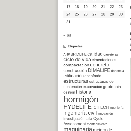
17
18
19
20
21
22
23
24
25
26
27
28
29
30
31
« Jul
Etiquetas
calidad
BRIDLIFE
AHP
carreteras
ciclo de vida
cimentaciones
concreto
compactación
DIMALIFE
construcción
docencia
edificación
encofrado
estructuras
estructuras de
excavación
geotecnia
contención
historia
gestión
hormigón
HYDELIFE
ICITECH
ingeniería
ingeniería civil
innovación
Life Cycle
investigación
Assessment
mantenimiento
maquinaria
mejora de