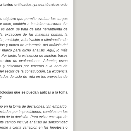
iterios unificados, ya sea técnicos o de
so objetivo que permite evaluar las cargas
 tanto, también a las infraestructuras. Se
 es decir, se trata de una herramienta de
a extracción de las materias primas, la
ión, reciclaje, valorización o eliminación de
os y marco de referencia del análisis del
s marco para dicho análisis. Aquí, lo más
. Por tanto, la existencia de amplias bases
te tipo de evaluaciones. Además, estas
 y criticadas por terceros a la hora de
el sector de la construcción. La exigencia
llados de ciclo de vida en los proyectos de
ologías que se puedan aplicar a la toma
?
no en la toma de decisiones. Sin embargo,
fectados por imprecisiones, cambios en los
ado de la decisión. Para evitar este tipo de
ste campo incluye análisis de sensibilidad
nte a cierta variación en las hipótesis o