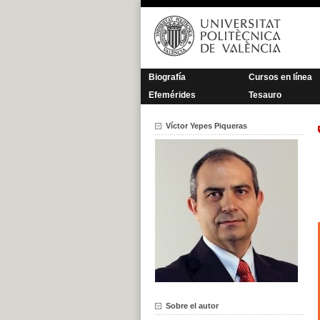
Saltar
al
contenido
Biografía
Cursos en línea
Efemérides
Tesauro
Víctor Yepes Piqueras
Sobre el autor