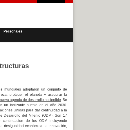
Personajes
tructuras
es mundiales adoptaron un conjunto de
reza, proteger el planeta y asegurar la
nueva agenda de desarrollo sostenible
. Se
n un horizonte puesto en el año 2030.
aciones Unidas
para dar continuidad a la
de Desarrollo del Milenio
(ODM). Son 17
o continuación de los ODM incluyendo
la desigualdad económica, la innovación,