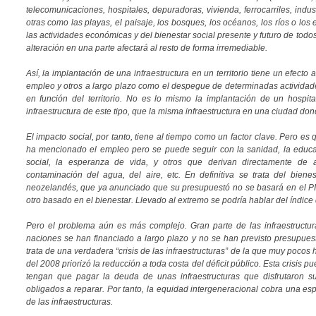
telecomunicaciones, hospitales, depuradoras, vivienda, ferrocarriles, indust
otras como las playas, el paisaje, los bosques, los océanos, los ríos o lo
las actividades económicas y del bienestar social presente y futuro de tod
alteración en una parte afectará al resto de forma irremediable.
Así, la implantación de una infraestructura en un territorio tiene un efecto
empleo y otros a largo plazo como el despegue de determinadas actividade
en función del territorio. No es lo mismo la implantación de un hospit
infraestructura de este tipo, que la misma infraestructura en una ciudad do
El impacto social, por tanto, tiene al tiempo como un factor clave. Pero e
ha mencionado el empleo pero se puede seguir con la sanidad, la educa
social, la esperanza de vida, y otros que derivan directamente de 
contaminación del agua, del aire, etc. En definitiva se trata del biene
neozelandés, que ya anunciado que su presupuestó no se basará en el PI
otro basado en el bienestar. Llevado al extremo se podría hablar del índice
Pero el problema aún es más complejo. Gran parte de las infraestructu
naciones se han financiado a largo plazo y no se han previsto presupues
trata de una verdadera “crisis de las infraestructuras” de la que muy pocos 
del 2008 priorizó la reducción a toda costa del déficit público. Esta crisis
tengan que pagar la deuda de unas infraestructuras que disfrutaron 
obligados a reparar. Por tanto, la equidad intergeneracional cobra una esp
de las infraestructuras.