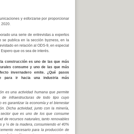
municaciones y esforzarse por proporcionar
a 2020.
borado una serie de entrevistas a expertos
 se publica en la sección byzness, en la
evistado en relación al ODS-9, en especial
. Espero que os sea de interés.
 la construcción es uno de las que más
turales consume y uno de las que más
fecto invernadero emite. ¿Qué pasos
e para ir hacia una industria más
ión es una actividad humana que permite
o de infraestructuras de todo tipo cuyo
mo es garantizar la economía y el bienestar
ón. Dicha actividad, junto con la minería,
 sector que es uno de los que consume
d de recursos naturales, tanto renovables
dos y ¼ de la madera, consumiendo el 40%
 cemento necesario para la producción de