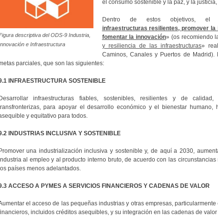
el consumo sostenible y la paz, y la justicia,
Dentro de estos objetivos, 
infraestructuras resilientes, promover la 
Figura descriptiva del ODS-9 Industria,
fomentar la innovación
» (os recomiendo la
Innovación e Infraestructura
y resiliencia de las infraestructuras
» rea
Caminos, Canales y Puertos de Madrid). E
metas parciales, que son las siguientes:
9.1 INFRAESTRUCTURA SOSTENIBLE
Desarrollar infraestructuras fiables, sostenibles, resilientes y de calidad,
transfronterizas, para apoyar el desarrollo económico y el bienestar humano,
asequible y equitativo para todos.
9.2 INDUSTRIAS INCLUSIVA Y SOSTENIBLE
Promover una industrialización inclusiva y sostenible y, de aquí a 2030, aumenta
industria al empleo y al producto interno bruto, de acuerdo con las circunstancias
los países menos adelantados.
9.3 ACCESO A PYMES A SERVICIOS FINANCIEROS Y CADENAS DE VALOR
Aumentar el acceso de las pequeñas industrias y otras empresas, particularmente en
financieros, incluidos créditos asequibles, y su integración en las cadenas de valor