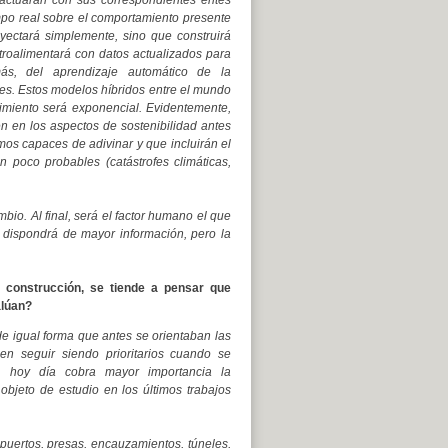
eractuarán con sus correspondientes entes
mpo real sobre el comportamiento presente
royectará simplemente, sino que construirá
etroalimentará con datos actualizados para
ás, del aprendizaje automático de la
res. Estos modelos híbridos entre el mundo
cimiento será exponencial. Evidentemente,
en en los aspectos de sostenibilidad antes
os capaces de adivinar y que incluirán el
 poco probables (catástrofes climáticas,
io. Al final, será el factor humano el que
 dispondrá de mayor información, pero la
 construcción, se tiende a pensar que
alúan?
e igual forma que antes se orientaban las
ben seguir siendo prioritarios cuando se
go, hoy día cobra mayor importancia la
objeto de estudio en los últimos trabajos
, puertos, presas, encauzamientos, túneles,