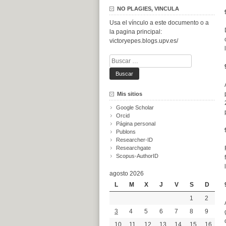
NO PLAGIES, VINCULA
Usa el vínculo a este documento o a
la pagina principal:
victoryepes.blogs.upv.es/
Buscar:
Mis sitios
Google Scholar
Orcid
Página personal
Publons
Researcher-ID
Researchgate
Scopus-AuthorID
agosto 2026
L
M
X
J
V
S
D
1
2
3
4
5
6
7
8
9
10
11
12
13
14
15
16