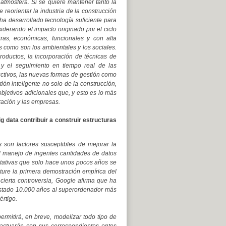
atmósfera. Si se quiere mantener tanto la
 reorientar la industria de la construcción
ha desarrollado tecnología suficiente para
siderando el impacto originado por el ciclo
ras, económicas, funcionales y con alta
s como son los ambientales y los sociales.
productos, la incorporación de técnicas de
ión y el seguimiento en tiempo real de las
ructivos, las nuevas formas de gestión como
ón inteligente no solo de la construcción,
objetivos adicionales que, y esto es lo más
ración y las empresas.
ig data contribuir a construir estructuras
son factores susceptibles de mejorar la
 El manejo de ingentes cantidades de datos
tativas que solo hace unos pocos años se
ture la primera demostración empírica del
cierta controversia, Google afirma que ha
ostado 10.000 años al superordenador más
értigo.
rmitirá, en breve, modelizar todo tipo de