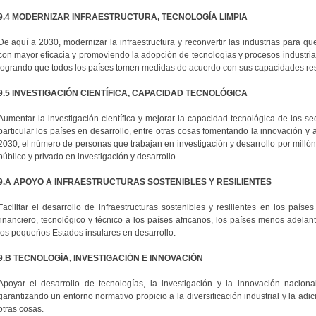
9.4 MODERNIZAR INFRAESTRUCTURA, TECNOLOGÍA LIMPIA
De aquí a 2030, modernizar la infraestructura y reconvertir las industrias para qu
con mayor eficacia y promoviendo la adopción de tecnologías y procesos industria
logrando que todos los países tomen medidas de acuerdo con sus capacidades res
9.5 INVESTIGACIÓN CIENTÍFICA, CAPACIDAD TECNOLÓGICA
Aumentar la investigación científica y mejorar la capacidad tecnológica de los sec
particular los países en desarrollo, entre otras cosas fomentando la innovación 
2030, el número de personas que trabajan en investigación y desarrollo por millón 
público y privado en investigación y desarrollo.
9.A APOYO A INFRAESTRUCTURAS SOSTENIBLES Y RESILIENTES
Facilitar el desarrollo de infraestructuras sostenibles y resilientes en los paí
financiero, tecnológico y técnico a los países africanos, los países menos adelanta
los pequeños Estados insulares en desarrollo.
9.B TECNOLOGÍA, INVESTIGACIÓN E INNOVACIÓN
Apoyar el desarrollo de tecnologías, la investigación y la innovación naciona
garantizando un entorno normativo propicio a la diversificación industrial y la adic
otras cosas.