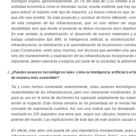
hormigón origina, aproximadamente, un 7% del total de CO2 emitido a la 
actividad económica como el bienestar social, resulta evidente que hay que
para reducir al máximo este tipo de impactos. La buena noticia es que se 
que ello sea posible. Se trata proyectar y construir de forma diferente, con
de vida completo de las infraestructuras, que no solo deben ser segu
durabilidad, sino que desde el proyecto se deben incorporar otros objetivo
En este sentido, la prefabricación, el desarrollo de nuevos materiales y 
trabajo colaborativo tipo BIM, la inteligencia artificial, la monitorizac
infraestructuras, la robotización y la automatización de los procesos const
Lean Construction, entre otras muchas, son técnicas que permiten una gesti
sino del mantenimiento y explotación de las infraestructuras incorporando 
importante, deben valorarse y exigirse por parte de la sociedad, la administ
¿Pueden avances tecnológicos tales como la inteligencia artificial o el b
de manera más sostenible?
Tal y como hemos comentado anteriormente, estos avances tecnológicos 
sostenibilidad de las infraestructuras, pero son claramente insuficientes.
para su uso en la toma de decisiones ha superado ampliamente las expec
tenían al respecto. Esta misma semana se ha presentado en la revista Na
concepto de supremacía cuántica. Así, con una noticia que ha destapado 
realizado en 200 segundos una tarea que, según sus cálculos, hubiera c
potente del mundo. Las implicaciones de todo tipo de este avance causan v
En efecto, esto abre una puerta de una importancia insospechada, pues pe