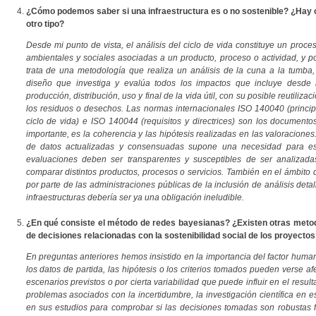
¿Cómo podemos saber si una infraestructura es o no sostenible? ¿Hay cr
otro tipo?
Desde mi punto de vista, el análisis del ciclo de vida constituye un proce
ambientales y sociales asociadas a un producto, proceso o actividad, y por
trata de una metodología que realiza un análisis de la cuna a la tumba,
diseño que investiga y evalúa todos los impactos que incluye desde l
producción, distribución, uso y final de la vida útil, con su posible reutilizac
los residuos o desechos. Las normas internacionales ISO 140040 (principi
ciclo de vida) e ISO 140044 (requisitos y directrices) son los documento
importante, es la coherencia y las hipótesis realizadas en las valoraciones
de datos actualizadas y consensuadas supone una necesidad para es
evaluaciones deben ser transparentes y susceptibles de ser analizadas
comparar distintos productos, procesos o servicios. También en el ámbito d
por parte de las administraciones públicas de la inclusión de análisis deta
infraestructuras debería ser ya una obligación ineludible.
¿En qué consiste el método de redes bayesianas? ¿Existen otras metod
de decisiones relacionadas con la sostenibilidad social de los proyectos
En preguntas anteriores hemos insistido en la importancia del factor huma
los datos de partida, las hipótesis o los criterios tomados pueden verse a
escenarios previstos o por cierta variabilidad que puede influir en el result
problemas asociados con la incertidumbre, la investigación científica en e
en sus estudios para comprobar si las decisiones tomadas son robustas fre