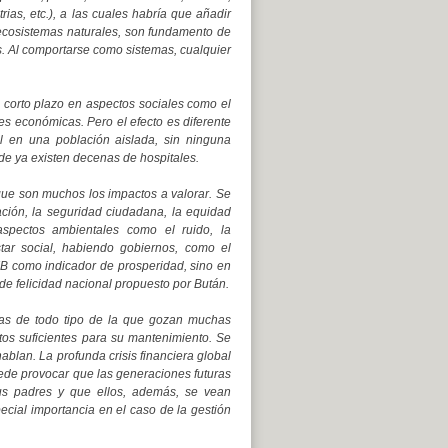
rias, etc.), a las cuales habría que añadir
s ecosistemas naturales, son fundamento de
os. Al comportarse como sistemas, cualquier
 a corto plazo en aspectos sociales como el
s económicas. Pero el efecto es diferente
al en una población aislada, sin ninguna
nde ya existen decenas de hospitales.
s que son muchos los impactos a valorar. Se
ción, la seguridad ciudadana, la equidad
aspectos ambientales como el ruido, la
star social, habiendo gobiernos, como el
B como indicador de prosperidad, sino en
 de felicidad nacional propuesto por Bután.
ras de todo tipo de la que gozan muchas
tos suficientes para su mantenimiento. Se
hablan. La profunda crisis financiera global
 puede provocar que las generaciones futuras
sus padres y que ellos, además, se vean
ecial importancia en el caso de la gestión