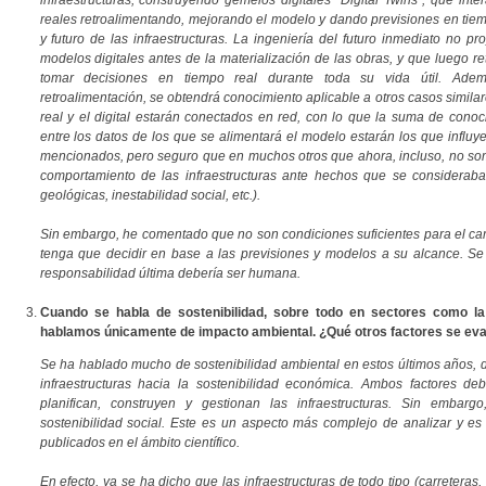
infraestructuras, construyendo gemelos digitales “Digital Twins”, que int
reales retroalimentando, mejorando el modelo y dando previsiones en tie
y futuro de las infraestructuras. La ingeniería del futuro inmediato no p
modelos digitales antes de la materialización de las obras, y que luego r
tomar decisiones en tiempo real durante toda su vida útil. Adem
retroalimentación, se obtendrá conocimiento aplicable a otros casos simila
real y el digital estarán conectados en red, con lo que la suma de cono
entre los datos de los que se alimentará el modelo estarán los que influy
mencionados, pero seguro que en muchos otros que ahora, incluso, no som
comportamiento de las infraestructuras ante hechos que se consideraban
geológicas, inestabilidad social, etc.).
Sin embargo, he comentado que no son condiciones suficientes para el camb
tenga que decidir en base a las previsiones y modelos a su alcance. Se
responsabilidad última debería ser humana.
Cuando se habla de sostenibilidad, sobre todo en sectores como la
hablamos únicamente de impacto ambiental. ¿Qué otros factores se ev
Se ha hablado mucho de sostenibilidad ambiental en estos últimos años, d
infraestructuras hacia la sostenibilidad económica. Ambos factores de
planifican, construyen y gestionan las infraestructuras. Sin embar
sostenibilidad social. Este es un aspecto más complejo de analizar y es 
publicados en el ámbito científico.
En efecto, ya se ha dicho que las infraestructuras de todo tipo (carreteras