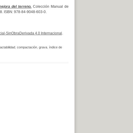
ejora del terreno.
Colección Manual de
 428. ISBN: 978-84-9048-603-0.
al-SinObraDerivada 4.0 Internacional
.
ctabilidad
,
compactación
,
grava
,
índice de