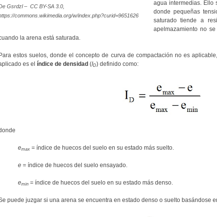
agua intermedias. Ello
De Gsrdzl – CC BY-SA 3.0,
donde pequeñas tensio
https://commons.wikimedia.org/w/index.php?curid=9651626
saturado tiende a res
apelmazamiento no se 
cuando la arena está saturada.
Para estos suelos, donde el concepto de curva de compactación no es aplicable,
aplicado es el
índice de densidad
(
I
) definido como:
D
donde
e
= índice de huecos del suelo en su estado más suelto.
max
e
= índice de huecos del suelo ensayado.
e
= índice de huecos del suelo en su estado más denso.
min
Se puede juzgar si una arena se encuentra en estado denso o suelto basándose en