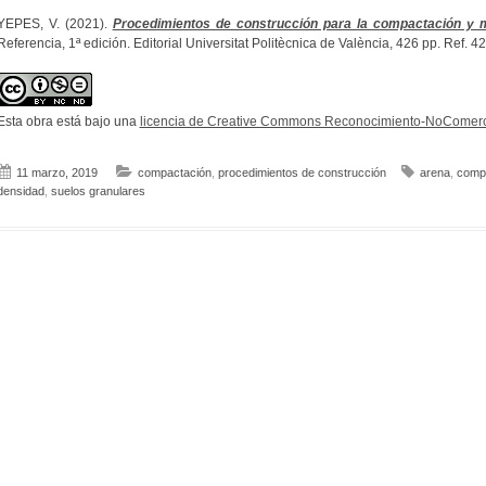
YEPES, V. (2021).
Procedimientos de construcción para la compactación y m
Referencia, 1ª edición. Editorial Universitat Politècnica de València, 426 pp. Ref.
Esta obra está bajo una
licencia de Creative Commons Reconocimiento-NoComerci
11 marzo, 2019
compactación
,
procedimientos de construcción
arena
,
compa
densidad
,
suelos granulares