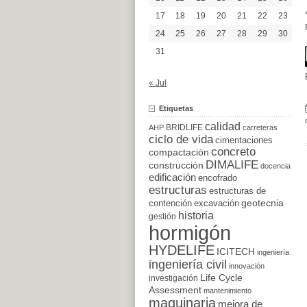
17
18
19
20
21
22
23
24
25
26
27
28
29
30
31
« Jul
Etiquetas
calidad
BRIDLIFE
AHP
carreteras
ciclo de vida
cimentaciones
concreto
compactación
DIMALIFE
construcción
docencia
edificación
encofrado
estructuras
estructuras de
excavación
geotecnia
contención
historia
gestión
hormigón
HYDELIFE
ICITECH
ingeniería
ingeniería civil
innovación
Life Cycle
investigación
Assessment
mantenimiento
maquinaria
mejora de