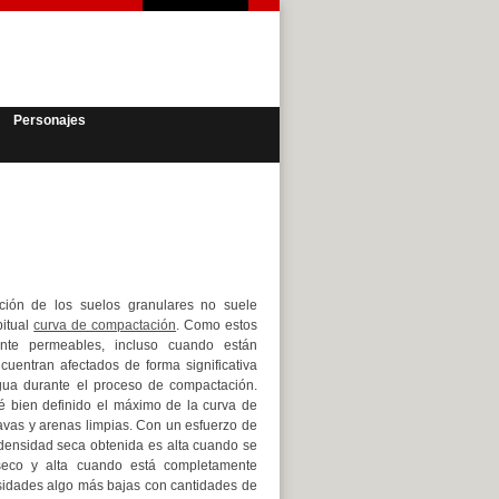
Personajes
ión de los suelos granulares no suele
bitual
curva de compactación
. Como estos
ente permeables, incluso cuando están
uentran afectados de forma significativa
gua durante el proceso de compactación.
té bien definido el máximo de la curva de
avas y arenas limpias. Con un esfuerzo de
densidad seca obtenida es alta cuando se
seco y alta cuando está completamente
idades algo más bajas con cantidades de