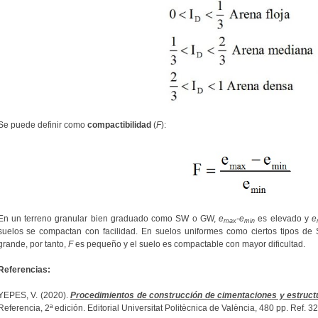
Se puede definir como
compactibilidad
(
F
):
En un terreno granular bien graduado como SW o GW,
e
-e
es elevado y
e
max
min
suelos se compactan con facilidad. En suelos uniformes como ciertos tipos de
grande, por tanto,
F
es pequeño y el suelo es compactable con mayor dificultad.
Referencias:
YEPES, V. (2020).
Procedimientos de construcción de cimentaciones y estruct
Referencia, 2ª edición. Editorial Universitat Politècnica de València, 480 pp. Ref.