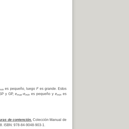
es pequeño, luego
F
es grande. Estos
min
 SP y GP,
e
-e
es pequeño y
e
es
max
min
min
uras de contención.
Colección Manual de
 328. ISBN: 978-84-9048-903-1.