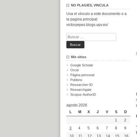
NO PLAGIES, VINCULA
Usa el vínculo a este documento o a
la pagina principal:
victoryepes.blogs.upv.es/
Buscar:
Mis sitios
Google Scholar
Orcid
Página personal
Publons
Researcher-ID
Researchgate
Scopus-AuthorID
agosto 2026
L
M
X
J
V
S
D
1
2
3
4
5
6
7
8
9
10
11
12
13
14
15
16