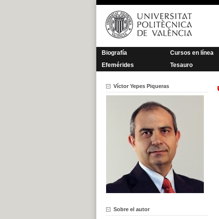
Saltar
al
contenido
Biografía
Cursos en línea
Efemérides
Tesauro
Víctor Yepes Piqueras
Sobre el autor