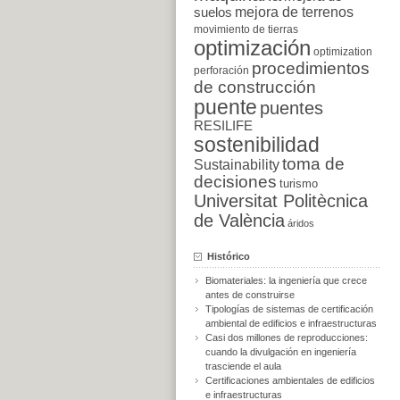
suelos
mejora de terrenos
movimiento de tierras
optimización
optimization
procedimientos
perforación
de construcción
puente
puentes
RESILIFE
sostenibilidad
toma de
Sustainability
decisiones
turismo
Universitat Politècnica
de València
áridos
Histórico
Biomateriales: la ingeniería que crece
antes de construirse
Tipologías de sistemas de certificación
ambiental de edificios e infraestructuras
Casi dos millones de reproducciones:
cuando la divulgación en ingeniería
trasciende el aula
Certificaciones ambientales de edificios
e infraestructuras