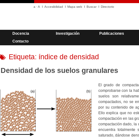
a
·
A
Accesibilidad
Mapa web
Buscar
Directorio
Docencia
Investigación
Publicaciones
Contacto
Etiqueta:
índice de densidad
Densidad de los suelos granulares
El grado de compactac
comprobarse con la ha
suelos son relativam
compactados, no se enc
por su contenido de a
Ello explica que no es
compactación en las gr
compactación dado, la 
encuentra totalmente 
saturado, dándose dens