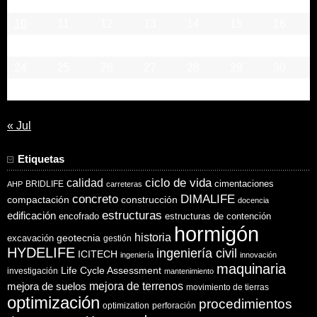
3
4
5
6
7
8
9
10
11
12
13
14
15
16
17
18
19
20
21
22
23
24
25
26
27
28
29
30
31
« Jul
Etiquetas
ciclo de vida
calidad
cimentaciones
BRIDLIFE
AHP
carreteras
concreto
DIMALIFE
compactación
construcción
docencia
estructuras
edificación
encofrado
estructuras de contención
hormigón
historia
excavación
geotecnia
gestión
HYDELIFE
ingeniería civil
ICITECH
ingeniería
innovación
maquinaria
Life Cycle Assessment
investigación
mantenimiento
mejora de suelos
mejora de terrenos
movimiento de tierras
optimización
procedimientos
optimization
perforación