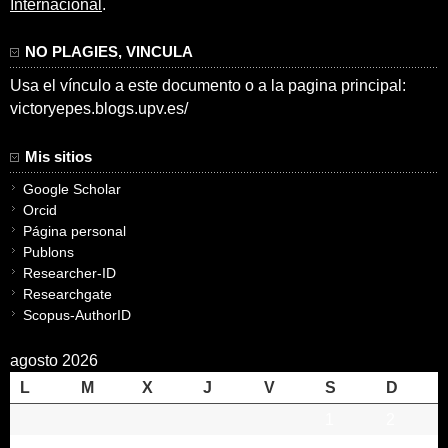
Internacional
.
NO PLAGIES, VINCULA
Usa el vínculo a este documento o a la pagina principal:
victoryepes.blogs.upv.es/
Mis sitios
Google Scholar
Orcid
Página personal
Publons
Researcher-ID
Researchgate
Scopus-AuthorID
agosto 2026
L
M
X
J
V
S
D
1
2