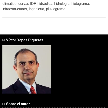
climático
,
curvas IDF
,
hidráulica
,
hidrología
,
hietograma
,
infraestructuras
,
ingeniería
,
pluviograma
Víctor Yepes Piqueras
Sobre el autor