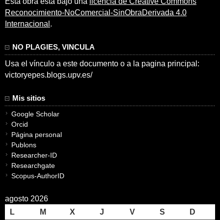
Esta obra está bajo una
licencia de Creative Commons
Reconocimiento-NoComercial-SinObraDerivada 4.0
Internacional
.
NO PLAGIES, VINCULA
Usa el vínculo a este documento o a la pagina principal:
victoryepes.blogs.upv.es/
Mis sitios
Google Scholar
Orcid
Página personal
Publons
Researcher-ID
Researchgate
Scopus-AuthorID
agosto 2026
L
M
X
J
V
S
D