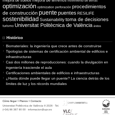
mejora de suelos
mejora de terrenos
movimiento de tierras
optimización
procedimientos
optimization
perforación
puente
puentes
de construcción
RESILIFE
sostenibilidad
toma de decisiones
Sustainability
Universitat Politècnica de València
turismo
áridos
Histórico
Biomateriales: la ingeniería que crece antes de construirse
Tipologías de sistemas de certificación ambiental de edificios e
infraestructuras
Casi dos millones de reproducciones: cuando la divulgación en
ingeniería trasciende el aula
Certificaciones ambientales de edificios e infraestructuras
¿Hasta dónde puede llegar un puente? La ciencia detrás de los
límites de luz y los récords mundiales
Cómo llegar
Planos
Contacto
Universitat Politècnica de València © 2026 · Tel.
(+34) 96 387 90 00 ·
informacion@upv.es