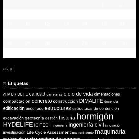
1
2
3
4
5
6
7
8
9
10
11
12
13
14
15
16
17
18
19
20
21
22
23
24
25
26
27
28
29
30
31
« Jul
Etiquetas
ciclo de vida
calidad
cimentaciones
BRIDLIFE
AHP
carreteras
concreto
DIMALIFE
compactación
construcción
docencia
estructuras
edificación
encofrado
estructuras de contención
hormigón
historia
excavación
geotecnia
gestión
HYDELIFE
ingeniería civil
ICITECH
ingeniería
innovación
maquinaria
Life Cycle Assessment
investigación
mantenimiento