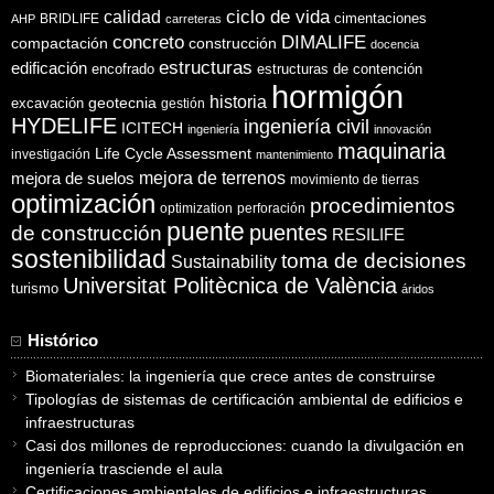
ciclo de vida
calidad
cimentaciones
BRIDLIFE
AHP
carreteras
concreto
DIMALIFE
compactación
construcción
docencia
estructuras
edificación
encofrado
estructuras de contención
hormigón
historia
excavación
geotecnia
gestión
HYDELIFE
ingeniería civil
ICITECH
ingeniería
innovación
maquinaria
Life Cycle Assessment
investigación
mantenimiento
mejora de suelos
mejora de terrenos
movimiento de tierras
optimización
procedimientos
optimization
perforación
puente
puentes
de construcción
RESILIFE
sostenibilidad
toma de decisiones
Sustainability
Universitat Politècnica de València
turismo
áridos
Histórico
Biomateriales: la ingeniería que crece antes de construirse
Tipologías de sistemas de certificación ambiental de edificios e
infraestructuras
Casi dos millones de reproducciones: cuando la divulgación en
ingeniería trasciende el aula
Certificaciones ambientales de edificios e infraestructuras