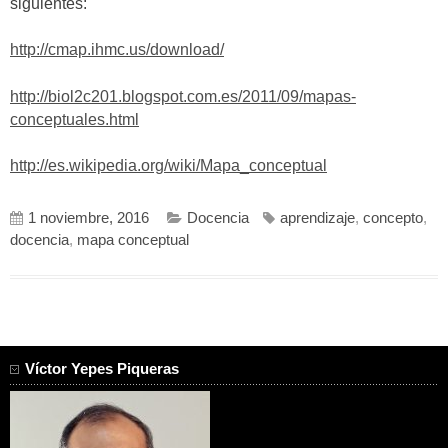
siguientes:
http://cmap.ihmc.us/download/
http://biol2c201.blogspot.com.es/2011/09/mapas-
conceptuales.html
http://es.wikipedia.org/wiki/Mapa_conceptual
1 noviembre, 2016
Docencia
aprendizaje
,
concepto
,
docencia
,
mapa conceptual
Víctor Yepes Piqueras