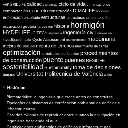
ciclo de vida
calidad
cimentaciones
BRIDLIFE
AHP
carreteras
concreto
DIMALIFE
compactación
construcción
docencia
estructuras
edificación
encofrado
estructuras de contención
hormigón
historia
excavación
geotecnia
gestión
HYDELIFE
ingeniería civil
ICITECH
ingeniería
innovación
maquinaria
Life Cycle Assessment
investigación
mantenimiento
mejora de suelos
mejora de terrenos
movimiento de tierras
optimización
procedimientos
optimization
perforación
puente
puentes
de construcción
RESILIFE
sostenibilidad
toma de decisiones
Sustainability
Universitat Politècnica de València
turismo
áridos
Histórico
Biomateriales: la ingeniería que crece antes de construirse
Tipologías de sistemas de certificación ambiental de edificios e
infraestructuras
Casi dos millones de reproducciones: cuando la divulgación en
ingeniería trasciende el aula
Certificaciones ambientales de edificios e infraestructuras