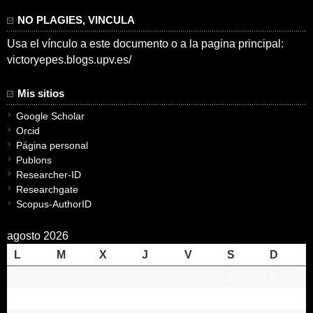
NO PLAGIES, VINCULA
Usa el vínculo a este documento o a la pagina principal:
victoryepes.blogs.upv.es/
Mis sitios
Google Scholar
Orcid
Página personal
Publons
Researcher-ID
Researchgate
Scopus-AuthorID
agosto 2026
L
M
X
J
V
S
D
1
2
3
4
5
6
7
8
9