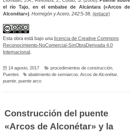
Llombart, J.A.; Revoltós, J.; Couto, S. (2006).
Puente sobre
el río Tajo, en el embalse de Alcántara («Arcos de
Alconétar»)
.
Hormigón y Acero, 242
:5-38.
(enlace)
Esta obra está bajo una
licencia de Creative Commons
Reconocimiento-NoComercial-SinObraDerivada 4.0
Internacional
.
14 agosto, 2017
procedimientos de construcción
,
Puentes
abatimiento de semiarcos
,
Arcos de Alconétar
,
puente
,
puente arco
Construcción del puente
«Arcos de Alconétar» y la