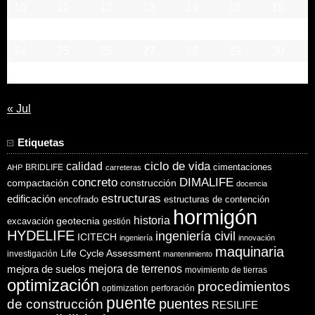
10
11
12
13
14
15
16
17
18
19
20
21
22
23
24
25
26
27
28
29
30
31
« Jul
Etiquetas
ciclo de vida
calidad
cimentaciones
BRIDLIFE
AHP
carreteras
concreto
DIMALIFE
compactación
construcción
docencia
estructuras
edificación
encofrado
estructuras de contención
hormigón
historia
excavación
geotecnia
gestión
HYDELIFE
ingeniería civil
ICITECH
ingeniería
innovación
maquinaria
Life Cycle Assessment
investigación
mantenimiento
mejora de suelos
mejora de terrenos
movimiento de tierras
optimización
procedimientos
optimization
perforación
puente
puentes
de construcción
RESILIFE