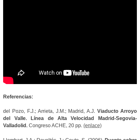
Referencias:
del Pozo, F.J.; Arrieta, J.M.; Madrid, A.J.
Viaducto Arroyo
del Valle. Línea de Alta Velocidad Madrid-Segovia-
Valladolid.
Congreso ACHE, 20 pp.
(enlace)