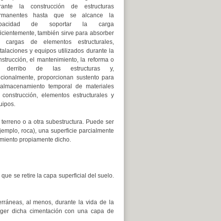
rante la construcción de estructuras
rmanentes hasta que se alcance la
pacidad de soportar la carga
ficientemente, también sirve para absorber
s cargas de elementos estructurales,
talaciones y equipos utilizados durante la
nstrucción, el mantenimiento, la reforma o
 derribo de las estructuras y,
icionalmente, proporcionan sustento para
 almacenamiento temporal de materiales
 construcción, elementos estructurales y
uipos.
terreno o a otra subestructura. Puede ser
ejemplo, roca), una superficie parcialmente
cimiento propiamente dicho.
ue se retire la capa superficial del suelo.
erráneas, al menos, durante la vida de la
eger dicha cimentación con una capa de