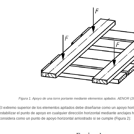
Figura 1. Apoyo de una torre portante mediante elementos apilados. AENOR (2
El extremo superior de los elementos apilados debe diseñarse como un apoyo horiz
estabilizar el punto de apoyo en cualquier dirección horizontal mediante anclajes 
considera como un punto de apoyo horizontal arriostrado si se cumple (Figura 2):