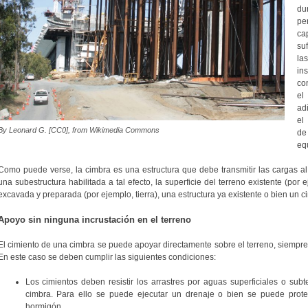
du
pe
ca
su
la
ins
co
el
ad
el
By Leonard G. [CC0], from Wikimedia Commons
de
eq
Como puede verse, la cimbra es una estructura que debe transmitir las cargas al 
una subestructura habilitada a tal efecto, la superficie del terreno existente (por 
excavada y preparada (por ejemplo, tierra), una estructura ya existente o bien un 
Apoyo sin ninguna incrustación en el terreno
El cimiento de una cimbra se puede apoyar directamente sobre el terreno, siempre q
En este caso se deben cumplir las siguientes condiciones:
Los cimientos deben resistir los arrastres por aguas superficiales o subt
cimbra. Para ello se puede ejecutar un drenaje o bien se puede prot
hormigón.