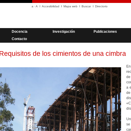
a
·
A
Accesibilidad
Mapa web
Buscar
Directorio
Docencia
Investigación
Publicaciones
Contacto
Requisitos de los cimientos de una cimbra
E
re
de
co
a 
de
di
«C
dis
Un
se
ca