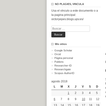
NO PLAGIES, VINCULA
Usa el vínculo a este documento o a
la pagina principal:
victoryepes.blogs.upv.es/
Buscar:
Mis sitios
Google Scholar
Orcid
Página personal
Publons
Researcher-ID
Researchgate
Scopus-AuthorID
agosto 2018
L
M
X
J
V
S
D
1
2
3
4
5
6
7
8
9
10
11
12
13
14
15
16
17
18
19