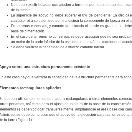
No deben existir heladas que afecten a terrenos permeables que sean super
de la cimbra.
La superficie de apoyo no debe superar el 8% de pendiente. En otro cas
cualquier otra solución que permita disipar la componente de fuerza en el t
En terrenos cohesivos, y cuando la distancia al borde es grande, se deb
base de cimentación.
En el caso de terrenos no cohesivos, se debe asegurar que no sea probable
un metro de la parte inferior de la estructura. La razón es mantener el asen
Se debe verificar la capacidad de esfuerzo cortante lateral.
Apoyo sobre una estructura permanente existente
En este caso hay que verificar la capacidad de la estructura permanente para sopor
Elementos rectangulares apilados
Se pueden utilizar elementos de madera rectangulares u otros elementos compara
torres portantes, así como para el ajuste de la altura de la base de la construcci
elementos se deben colocar transversalmente, ampliándose el área base con cada c
Asimismo, se debe comprobar que el apoyo de la ejecución para las torres portant
de la torre (Figura 1).