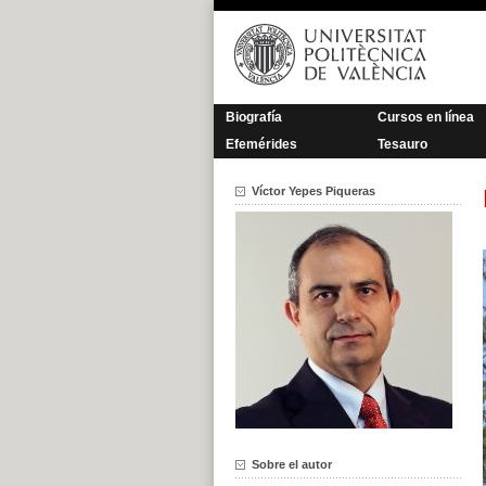
Saltar
al
contenido
Biografía
Cursos en línea
Efemérides
Tesauro
Víctor Yepes Piqueras
Sobre el autor