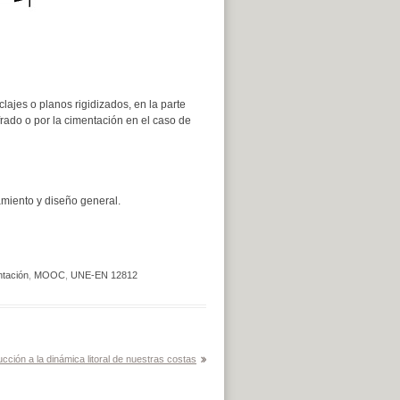
lajes o planos rigidizados, en la parte
ofrado o por la cimentación en el caso de
iento y diseño general.
tación
,
MOOC
,
UNE-EN 12812
cción a la dinámica litoral de nuestras costas