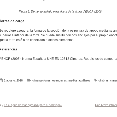
Figura 2. Elemento apilado para ajuste de la altura. AENOR (2008)
Torres de carga
Se requiere asegurar la forma de la sección de la estructura de apoyo mediante anc
superior e inferior de la torre. Se puede sustituir dichos anclajes por el propio enc
que la torre esté bien conectada a dichos elementos.
Referencias.
AENOR (2008). Norma Española UNE-EN 12812 Cimbras. Requisitos de comportam
1 agosto, 2018
cimentaciones
,
estructuras
,
medios auxiliares
cimbras
,
cimen
Navegación
¿Es el agua de mar agresiva para el hormigón?
Una breve introdu
de