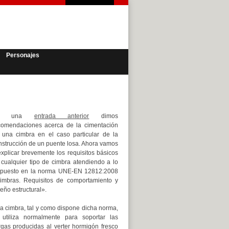
Personajes
n una
entrada anterior
dimos
comendaciones acerca de la cimentación
 una cimbra en el caso particular de la
nstrucción de un puente losa. Ahora vamos
explicar brevemente los requisitos básicos
 cualquier tipo de cimbra atendiendo a lo
spuesto en la norma UNE-EN 12812:2008
imbras. Requisitos de comportamiento y
eño estructural».
a cimbra, tal y como dispone dicha norma,
 utiliza normalmente para soportar las
rgas producidas al verter hormigón fresco