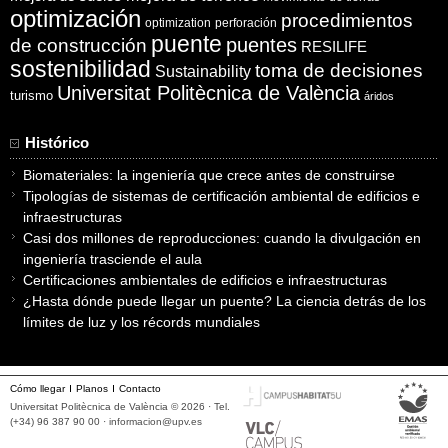
optimización
procedimientos
optimization
perforación
puente
puentes
de construcción
RESILIFE
sostenibilidad
toma de decisiones
Sustainability
Universitat Politècnica de València
turismo
áridos
Histórico
Biomateriales: la ingeniería que crece antes de construirse
Tipologías de sistemas de certificación ambiental de edificios e
infraestructuras
Casi dos millones de reproducciones: cuando la divulgación en
ingeniería trasciende el aula
Certificaciones ambientales de edificios e infraestructuras
¿Hasta dónde puede llegar un puente? La ciencia detrás de los
límites de luz y los récords mundiales
Cómo llegar
Planos
Contacto
Universitat Politècnica de València © 2026 · Tel.
(+34) 96 387 90 00 ·
informacion@upv.es