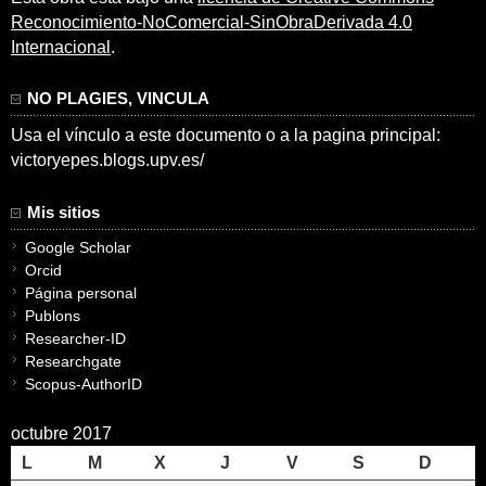
Reconocimiento-NoComercial-SinObraDerivada 4.0
Internacional
.
NO PLAGIES, VINCULA
Usa el vínculo a este documento o a la pagina principal:
victoryepes.blogs.upv.es/
Mis sitios
Google Scholar
Orcid
Página personal
Publons
Researcher-ID
Researchgate
Scopus-AuthorID
octubre 2017
L
M
X
J
V
S
D