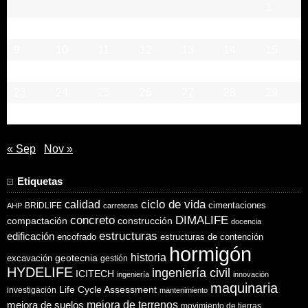
1
2
3
4
5
6
7
8
9
10
11
12
13
14
15
16
17
18
19
20
21
22
23
24
25
26
27
28
29
30
31
« Sep
Nov »
Etiquetas
ciclo de vida
calidad
cimentaciones
BRIDLIFE
AHP
carreteras
concreto
DIMALIFE
compactación
construcción
docencia
estructuras
edificación
encofrado
estructuras de contención
hormigón
historia
excavación
geotecnia
gestión
HYDELIFE
ingeniería civil
ICITECH
ingeniería
innovación
maquinaria
Life Cycle Assessment
investigación
mantenimiento
mejora de suelos
mejora de terrenos
movimiento de tierras