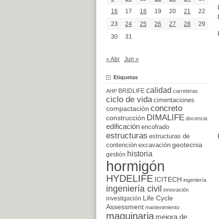
16
17
18
19
20
21
22
23
24
25
26
27
28
29
30
31
« Abr
Jun »
Etiquetas
calidad
BRIDLIFE
AHP
carreteras
ciclo de vida
cimentaciones
concreto
compactación
DIMALIFE
construcción
docencia
edificación
encofrado
estructuras
estructuras de
excavación
geotecnia
contención
historia
gestión
hormigón
HYDELIFE
ICITECH
ingeniería
ingeniería civil
innovación
Life Cycle
investigación
Assessment
mantenimiento
maquinaria
mejora de