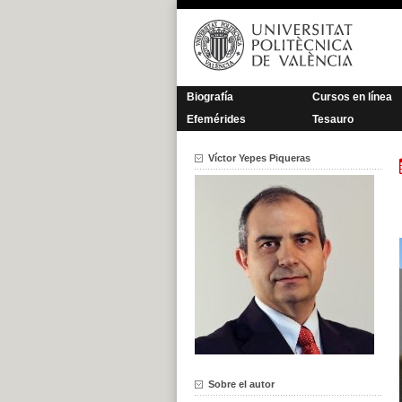
Saltar
al
contenido
Biografía
Cursos en línea
Efemérides
Tesauro
Víctor Yepes Piqueras
Sobre el autor