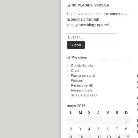
NO PLAGIES, VINCULA
Usa el vínculo a este documento o a
la pagina principal:
victoryepes.blogs.upv.es/
Buscar:
Mis sitios
Google Scholar
Orcid
Página personal
Publons
Researcher-ID
Researchgate
Scopus-AuthorID
mayo 2016
L
M
X
J
V
S
D
1
2
3
4
5
6
7
8
9
10
11
12
13
14
15