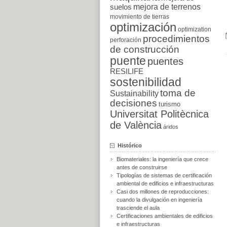
suelos
mejora de terrenos
movimiento de tierras
optimización
optimization
procedimientos
perforación
de construcción
puente
puentes
RESILIFE
sostenibilidad
toma de
Sustainability
decisiones
turismo
Universitat Politècnica
de València
áridos
Histórico
Biomateriales: la ingeniería que crece
antes de construirse
Tipologías de sistemas de certificación
ambiental de edificios e infraestructuras
Casi dos millones de reproducciones:
cuando la divulgación en ingeniería
trasciende el aula
Certificaciones ambientales de edificios
e infraestructuras