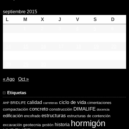
septiembre 2015
L
M
X
J
V
S
D
1
2
3
4
5
6
7
8
9
10
11
12
13
14
15
16
17
18
19
20
21
22
23
24
25
26
27
28
29
30
« Ago
Oct »
Etiquetas
ciclo de vida
calidad
cimentaciones
BRIDLIFE
AHP
carreteras
concreto
DIMALIFE
compactación
construcción
docencia
estructuras
edificación
encofrado
estructuras de contención
hormigón
historia
excavación
geotecnia
gestión