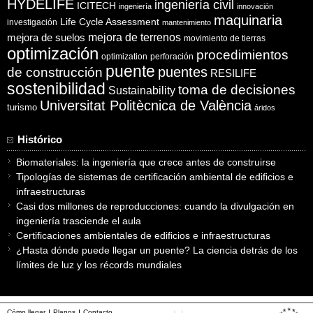
HYDELIFE
ingeniería civil
ICITECH
ingeniería
innovación
maquinaria
Life Cycle Assessment
investigación
mantenimiento
mejora de suelos
mejora de terrenos
movimiento de tierras
optimización
procedimientos
optimization
perforación
puente
puentes
de construcción
RESILIFE
sostenibilidad
toma de decisiones
Sustainability
Universitat Politècnica de València
turismo
áridos
Histórico
Biomateriales: la ingeniería que crece antes de construirse
Tipologías de sistemas de certificación ambiental de edificios e
infraestructuras
Casi dos millones de reproducciones: cuando la divulgación en
ingeniería trasciende el aula
Certificaciones ambientales de edificios e infraestructuras
¿Hasta dónde puede llegar un puente? La ciencia detrás de los
límites de luz y los récords mundiales
Cómo llegar
Planos
Contacto