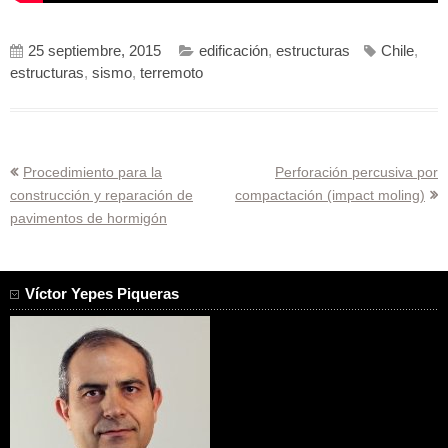
25 septiembre, 2015
edificación
,
estructuras
Chile
,
estructuras
,
sismo
,
terremoto
Navegación
Procedimiento para la
Perforación percusiva por
construcción y reparación de
compactación (impact moling)
de
pavimentos de hormigón
entradas
Víctor Yepes Piqueras