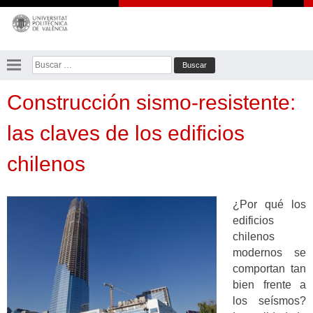
Saltar
al
contenido
Buscar:
Construcción sismo-resistente:
las claves de los edificios
chilenos
¿Por qué los
edificios
chilenos
modernos se
comportan tan
bien frente a
los seísmos?