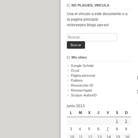
NO PLAGIES, VINCULA
Usa el vínculo a este documento o a
la pagina principal:
victoryepes.blogs.upv.es/
Buscar:
Mis sitios
Google Scholar
Orcid
Página personal
Publons
Researcher-ID
Researchgate
Scopus-AuthorID
junio 2013
L
M
X
J
V
S
D
1
2
3
4
5
6
7
8
9
10
11
12
13
14
15
16