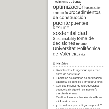
movimiento de tierras
optimización
optimization
procedimientos
perforación
de construcción
puente
puentes
RESILIFE
sostenibilidad
toma de
Sustainability
decisiones
turismo
Universitat Politècnica
de València
áridos
Histórico
Biomateriales: la ingeniería que crece
antes de construirse
Tipologías de sistemas de certificación
ambiental de edificios e infraestructuras
Casi dos millones de reproducciones:
cuando la divulgación en ingeniería
trasciende el aula
Certificaciones ambientales de edificios
e infraestructuras
¿Hasta dónde puede llegar un puente?
La ciencia detrás de los límites de luz y