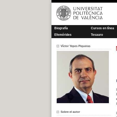
Saltar
al
contenido
Biografía
Cursos en línea
Efemérides
Tesauro
Víctor Yepes Piqueras
Sobre el autor