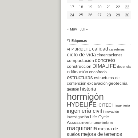
17
18
19
20
21
22
23
24
25
26
27
28
29
30
« May
Jul »
Etiquetas
calidad
BRIDLIFE
AHP
carreteras
ciclo de vida
cimentaciones
concreto
compactación
DIMALIFE
construcción
docencia
edificación
encofrado
estructuras
estructuras de
excavación
geotecnia
contención
historia
gestión
hormigón
HYDELIFE
ICITECH
ingeniería
ingeniería civil
innovación
Life Cycle
investigación
Assessment
mantenimiento
maquinaria
mejora de
suelos
mejora de terrenos