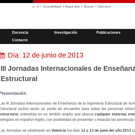
a
·
A
Accesibilidad
Mapa web
Buscar
Directorio
Docencia
Investigación
Publicaciones
Contacto
Día:
12 de junio de 2013
III Jornadas Internacionales de Enseñanz
Estructural
Presentación
Las III Jornadas Internacionales de Enseñanza de la Ingeniería Estructural de la 
Estructural (ache) serán un punto de encuentro para todas las personas rela
estructural
, entendida en un sentido amplio que abarca
cualquier material, ent
bilingües en español-inglés, con posibilidad de presentar y redactar las ponencias
Las Jornadas se celebrarán en
Valencia
los días
12 y 13 de junio del año 2013
(u