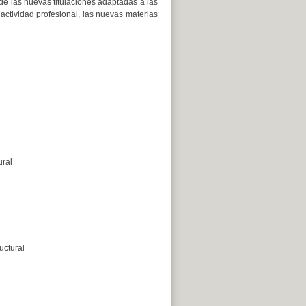
de las nuevas titulaciones adaptadas a las
 actividad profesional, las nuevas materias
ural
ructural