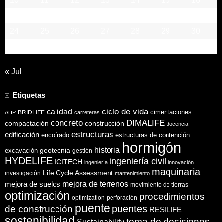
10
11
12
13
14
15
16
17
18
19
20
21
22
23
24
25
26
27
28
29
30
31
« Jul
Etiquetas
ciclo de vida
calidad
cimentaciones
BRIDLIFE
AHP
carreteras
concreto
DIMALIFE
compactación
construcción
docencia
estructuras
edificación
encofrado
estructuras de contención
hormigón
historia
excavación
geotecnia
gestión
HYDELIFE
ingeniería civil
ICITECH
ingeniería
innovación
maquinaria
Life Cycle Assessment
investigación
mantenimiento
mejora de suelos
mejora de terrenos
movimiento de tierras
optimización
procedimientos
optimization
perforación
puente
puentes
de construcción
RESILIFE
sostenibilidad
toma de decisiones
Sustainability