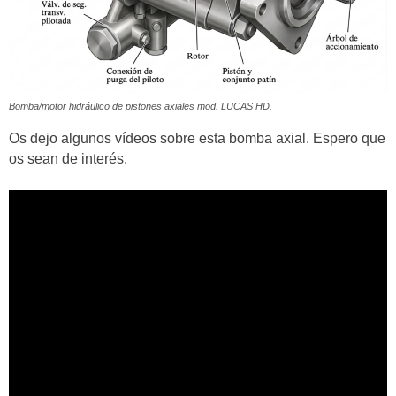
Bomba/motor hidráulico de pistones axiales mod. LUCAS HD.
Os dejo algunos vídeos sobre esta bomba axial. Espero que
os sean de interés.