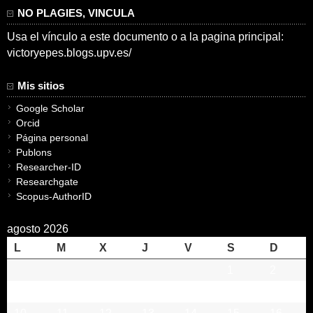
NO PLAGIES, VINCULA
Usa el vínculo a este documento o a la pagina principal:
victoryepes.blogs.upv.es/
Mis sitios
Google Scholar
Orcid
Página personal
Publons
Researcher-ID
Researchgate
Scopus-AuthorID
agosto 2026
L
M
X
J
V
S
D
1
2
3
4
5
6
7
8
9