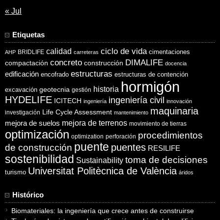
« Jul
Etiquetas
ciclo de vida
calidad
cimentaciones
BRIDLIFE
AHP
carreteras
concreto
DIMALIFE
compactación
construcción
docencia
estructuras
edificación
encofrado
estructuras de contención
hormigón
historia
excavación
geotecnia
gestión
HYDELIFE
ingeniería civil
ICITECH
ingeniería
innovación
maquinaria
Life Cycle Assessment
investigación
mantenimiento
mejora de suelos
mejora de terrenos
movimiento de tierras
optimización
procedimientos
optimization
perforación
puente
puentes
de construcción
RESILIFE
sostenibilidad
toma de decisiones
Sustainability
Universitat Politècnica de València
turismo
áridos
Histórico
Biomateriales: la ingeniería que crece antes de construirse