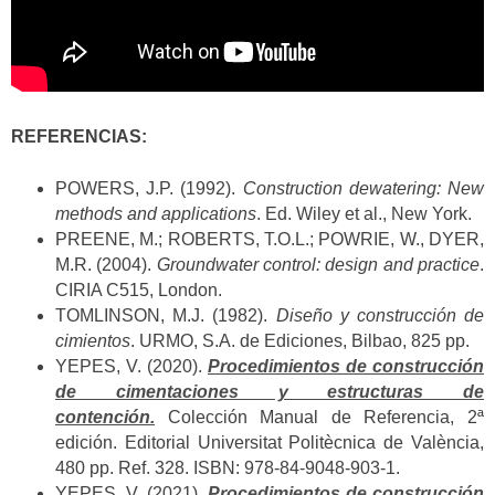
REFERENCIAS:
POWERS, J.P. (1992).
Construction dewatering: New
methods and applications
. Ed. Wiley et al., New York.
PREENE, M.; ROBERTS, T.O.L.; POWRIE, W., DYER,
M.R. (2004).
Groundwater control: design and practice
.
CIRIA C515, London.
TOMLINSON, M.J. (1982).
Diseño y construcción de
cimientos
. URMO, S.A. de Ediciones, Bilbao, 825 pp.
YEPES, V. (2020).
Procedimientos de construcción
de cimentaciones y estructuras de
contención.
Colección Manual de Referencia, 2ª
edición. Editorial Universitat Politècnica de València,
480 pp. Ref. 328. ISBN: 978-84-9048-903-1.
YEPES, V. (2021).
Procedimientos de construcción