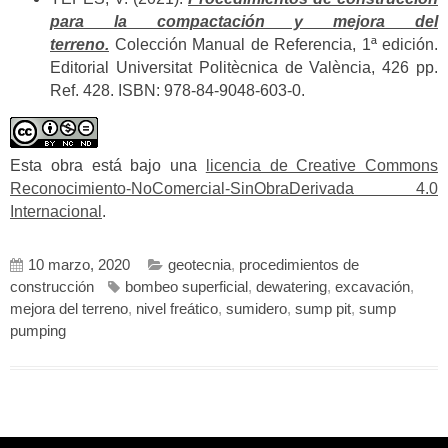
para la compactación y mejora del
terreno.
Colección Manual de Referencia, 1ª edición.
Editorial Universitat Politècnica de València, 426 pp.
Ref. 428. ISBN: 978-84-9048-603-0.
Esta obra está bajo una
licencia de Creative Commons
Reconocimiento-NoComercial-SinObraDerivada 4.0
Internacional
.
10 marzo, 2020
geotecnia
,
procedimientos de
construcción
bombeo superficial
,
dewatering
,
excavación
,
mejora del terreno
,
nivel freático
,
sumidero
,
sump pit
,
sump
pumping