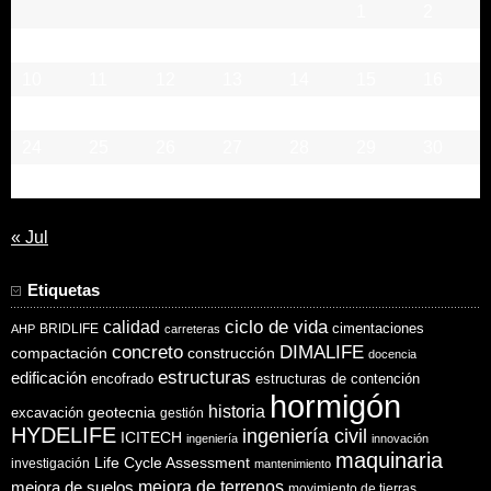
1
2
3
4
5
6
7
8
9
10
11
12
13
14
15
16
17
18
19
20
21
22
23
24
25
26
27
28
29
30
31
« Jul
Etiquetas
ciclo de vida
calidad
cimentaciones
BRIDLIFE
AHP
carreteras
concreto
DIMALIFE
compactación
construcción
docencia
estructuras
edificación
encofrado
estructuras de contención
hormigón
historia
excavación
geotecnia
gestión
HYDELIFE
ingeniería civil
ICITECH
ingeniería
innovación
maquinaria
Life Cycle Assessment
investigación
mantenimiento
mejora de suelos
mejora de terrenos
movimiento de tierras