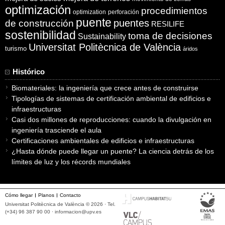
optimización
procedimientos
optimization
perforación
puente
puentes
de construcción
RESILIFE
sostenibilidad
toma de decisiones
Sustainability
Universitat Politècnica de València
turismo
áridos
Histórico
Biomateriales: la ingeniería que crece antes de construirse
Tipologías de sistemas de certificación ambiental de edificios e
infraestructuras
Casi dos millones de reproducciones: cuando la divulgación en
ingeniería trasciende el aula
Certificaciones ambientales de edificios e infraestructuras
¿Hasta dónde puede llegar un puente? La ciencia detrás de los
límites de luz y los récords mundiales
Cómo llegar
Planos
Contacto
Universitat Politècnica de València © 2026 · Tel.
(+34) 96 387 90 00 ·
informacion@upv.es