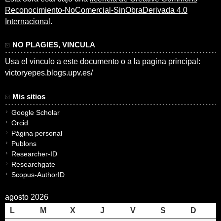
Reconocimiento-NoComercial-SinObraDerivada 4.0
Internacional
.
NO PLAGIES, VINCULA
Usa el vínculo a este documento o a la pagina principal:
victoryepes.blogs.upv.es/
Mis sitios
Google Scholar
Orcid
Página personal
Publons
Researcher-ID
Researchgate
Scopus-AuthorID
agosto 2026
L
M
X
J
V
S
D