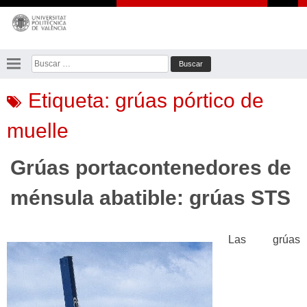
Saltar
al
contenido
Buscar:
Etiqueta:
grúas pórtico de
muelle
Grúas portacontenedores de
ménsula abatible: grúas STS
Las grúas