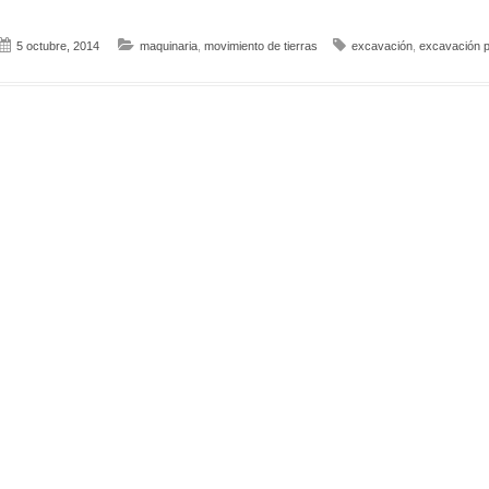
5 octubre, 2014
maquinaria
,
movimiento de tierras
excavación
,
excavación p