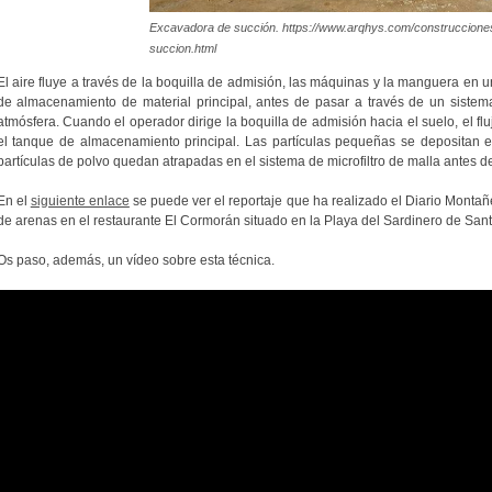
Excavadora de succión. https://www.arqhys.com/construccion
succion.html
El aire fluye a través de la boquilla de admisión, las máquinas y la manguera en 
de almacenamiento de material principal, antes de pasar a través de un sistema
atmósfera. Cuando el operador dirige la boquilla de admisión hacia el suelo, el flu
el tanque de almacenamiento principal. Las partículas pequeñas se depositan 
partículas de polvo quedan atrapadas en el sistema de microfiltro de malla antes d
En el
siguiente enlace
se puede ver el reportaje que ha realizado el Diario Montañ
de arenas en el restaurante El Cormorán situado en la Playa del Sardinero de San
Os paso, además, un vídeo sobre esta técnica.