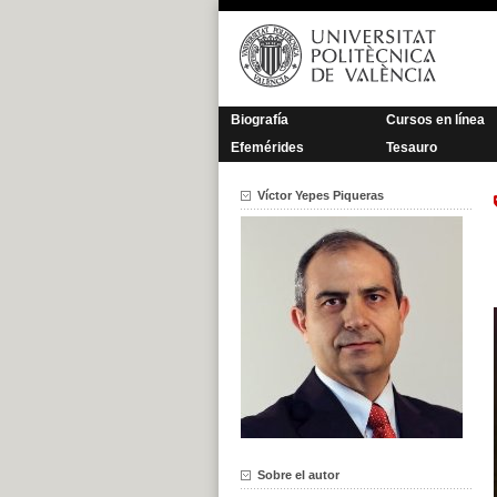
Saltar
al
contenido
Biografía
Cursos en línea
Efemérides
Tesauro
Víctor Yepes Piqueras
Sobre el autor