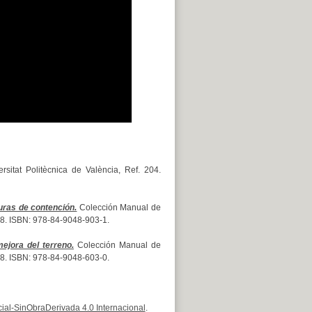
sitat Politècnica de València, Ref. 204.
uras de contención.
Colección Manual de
 328. ISBN: 978-84-9048-903-1.
ejora del terreno.
Colección Manual de
 428. ISBN: 978-84-9048-603-0.
al-SinObraDerivada 4.0 Internacional
.