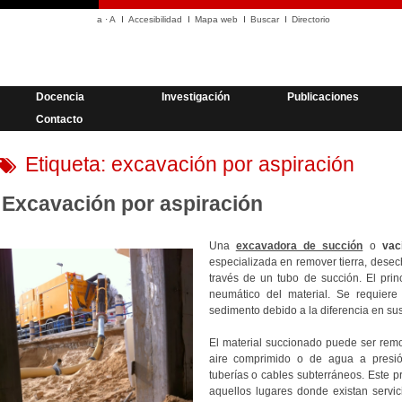
a
·
A
Accesibilidad
Mapa web
Buscar
Directorio
Docencia
Investigación
Publicaciones
Contacto
Etiqueta:
excavación por aspiración
Excavación por aspiración
Una
excavadora de succión
o
vac
especializada en remover tierra, dese
través de un tubo de succión. El prin
neumático del material. Se requier
sedimento debido a la diferencia en sus
El material succionado puede ser rem
aire comprimido o de agua a presión
tuberías o cables subterráneos. Este 
aquellos lugares donde existan servi