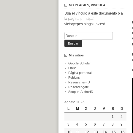
NO PLAGIES, VINCULA
Usa el vínculo a este documento o a
la pagina principal:
victoryepes.blogs.upv.es/
Buscar:
Mis sitios
Google Scholar
Orcid
Página personal
Publons
Researcher-ID
Researchgate
Scopus-AuthorID
agosto 2026
L
M
X
J
V
S
D
1
2
3
4
5
6
7
8
9
10
11
12
13
14
15
16