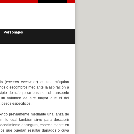
Personajes
ío
(
vacuum excavator
) es una máquina
chos o escombros mediante la aspiración a
cipio de trabajo se basa en el transporte
e un volumen de aire mayor que el del
 pesos específicos.
ovido previamente mediante una lanza de
, lo cual también sirve para descubrir
procedimiento es seguro, especialmente en
cios que puedan resultar dañados o cuya