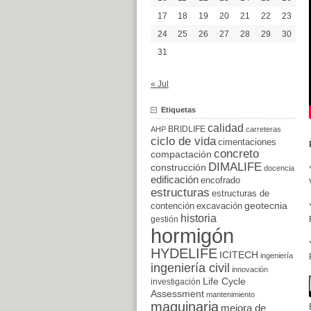
17
18
19
20
21
22
23
24
25
26
27
28
29
30
31
« Jul
Etiquetas
calidad
BRIDLIFE
AHP
carreteras
ciclo de vida
cimentaciones
concreto
compactación
DIMALIFE
construcción
docencia
edificación
encofrado
estructuras
estructuras de
excavación
geotecnia
contención
historia
gestión
hormigón
HYDELIFE
ICITECH
ingeniería
ingeniería civil
innovación
Life Cycle
investigación
Assessment
mantenimiento
maquinaria
mejora de