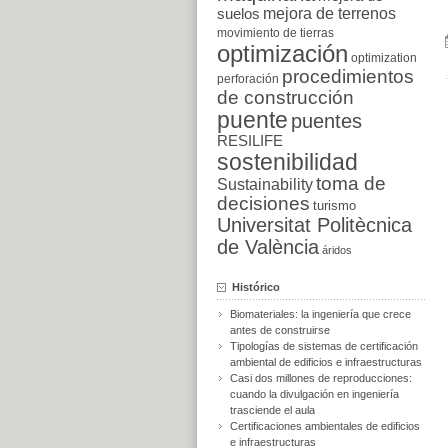
suelos
mejora de terrenos
movimiento de tierras
optimización
optimization
procedimientos
perforación
de construcción
puente
puentes
RESILIFE
sostenibilidad
toma de
Sustainability
decisiones
turismo
Universitat Politècnica
de València
áridos
Histórico
Biomateriales: la ingeniería que crece
antes de construirse
Tipologías de sistemas de certificación
ambiental de edificios e infraestructuras
Casi dos millones de reproducciones:
cuando la divulgación en ingeniería
trasciende el aula
Certificaciones ambientales de edificios
e infraestructuras