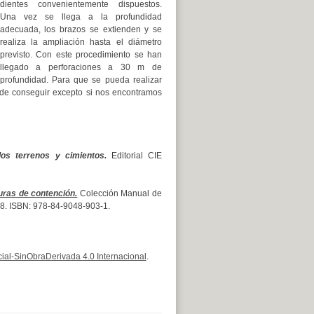
dientes convenientemente dispuestos.
Una vez se llega a la profundidad
adecuada, los brazos se extienden y se
realiza la ampliación hasta el diámetro
previsto. Con este procedimiento se han
llegado a perforaciones a 30 m de
profundidad. Para que se pueda realizar
ede conseguir excepto si nos encontramos
los terrenos y cimientos.
Editorial CIE
uras de contención.
Colección Manual de
 328. ISBN: 978-84-9048-903-1.
al-SinObraDerivada 4.0 Internacional
.