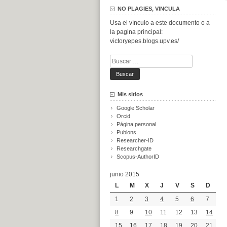
NO PLAGIES, VINCULA
Usa el vínculo a este documento o a
la pagina principal:
victoryepes.blogs.upv.es/
Buscar:
Mis sitios
Google Scholar
Orcid
Página personal
Publons
Researcher-ID
Researchgate
Scopus-AuthorID
junio 2015
L
M
X
J
V
S
D
1
2
3
4
5
6
7
8
9
10
11
12
13
14
15
16
17
18
19
20
21