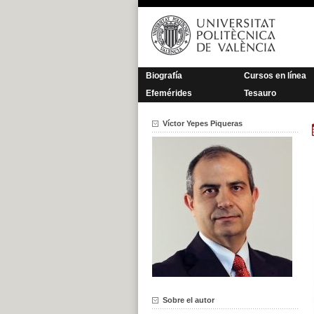
Saltar
al
contenido
Biografía
Cursos en línea
Efemérides
Tesauro
Víctor Yepes Piqueras
Sobre el autor