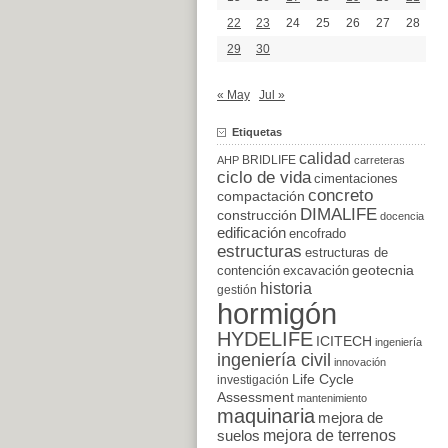
22
23
24
25
26
27
28
29
30
« May
Jul »
Etiquetas
calidad
BRIDLIFE
AHP
carreteras
ciclo de vida
cimentaciones
concreto
compactación
DIMALIFE
construcción
docencia
edificación
encofrado
estructuras
estructuras de
excavación
geotecnia
contención
historia
gestión
hormigón
HYDELIFE
ICITECH
ingeniería
ingeniería civil
innovación
Life Cycle
investigación
Assessment
mantenimiento
maquinaria
mejora de
suelos
mejora de terrenos