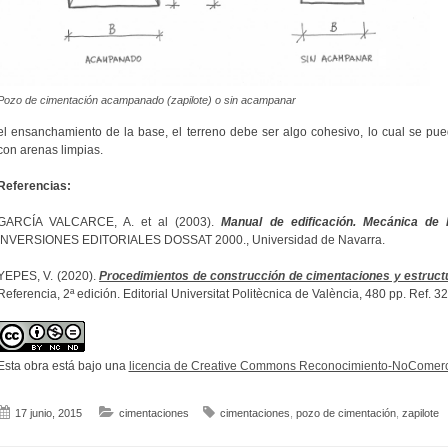
Pozo de cimentación acampanado (zapilote) o sin acampanar
el ensanchamiento de la base, el terreno debe ser algo cohesivo, lo cual se pu
con arenas limpias.
Referencias:
GARCÍA VALCARCE, A. et al (2003).
Manual de edificación. Mecánica de 
INVERSIONES EDITORIALES DOSSAT 2000., Universidad de Navarra.
YEPES, V. (2020).
Procedimientos de construcción de cimentaciones y estruct
Referencia, 2ª edición. Editorial Universitat Politècnica de València, 480 pp. Ref.
Esta obra está bajo una
licencia de Creative Commons Reconocimiento-NoComerci
17 junio, 2015
cimentaciones
cimentaciones
,
pozo de cimentación
,
zapilote