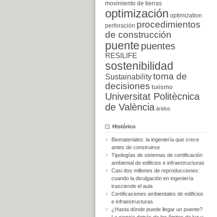
movimiento de tierras
optimización
optimization
procedimientos
perforación
de construcción
puente
puentes
RESILIFE
sostenibilidad
toma de
Sustainability
decisiones
turismo
Universitat Politècnica
de València
áridos
Histórico
Biomateriales: la ingeniería que crece
antes de construirse
Tipologías de sistemas de certificación
ambiental de edificios e infraestructuras
Casi dos millones de reproducciones:
cuando la divulgación en ingeniería
trasciende el aula
Certificaciones ambientales de edificios
e infraestructuras
¿Hasta dónde puede llegar un puente?
La ciencia detrás de los límites de luz y