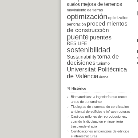
suelos
mejora de terrenos
movimiento de tierras
optimización
optimization
procedimientos
perforación
de construcción
puente
puentes
RESILIFE
sostenibilidad
toma de
Sustainability
decisiones
turismo
Universitat Politècnica
de València
áridos
Histórico
Biomateriales: la ingeniería que crece
antes de construirse
Tipologías de sistemas de certificación
ambiental de edificios e infraestructuras
Casi dos millones de reproducciones:
cuando la divulgación en ingeniería
trasciende el aula
Certificaciones ambientales de edificios
e infraestructuras