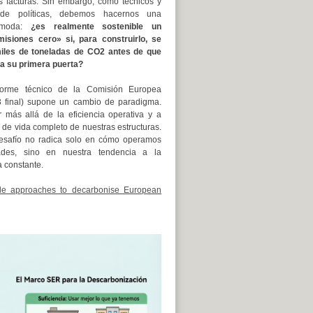
as facturas. Sin embargo, como técnicos y
 de políticas, debemos hacernos una
cómoda:
¿es realmente sostenible un
misiones cero» si, para construirlo, se
miles de toneladas de CO2 antes de que
ra su primera puerta?
nforme técnico de la Comisión Europea
 final) supone un cambio de paradigma.
r más allá de la eficiencia operativa y a
lo de vida completo de nuestras estructuras.
esafío no radica solo en cómo operamos
ades, sino en nuestra tendencia a la
a constante.
ycle approaches to decarbonise European