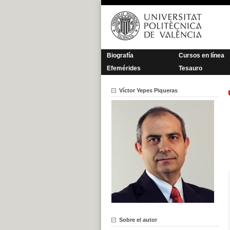
Saltar
al
contenido
Biografía
Cursos en línea
Efemérides
Tesauro
Víctor Yepes Piqueras
Sobre el autor