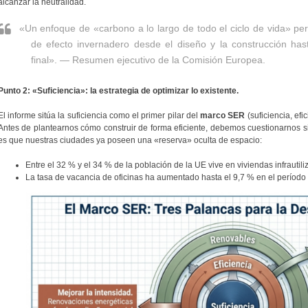
alcanzar la neutralidad.
«Un enfoque de «carbono a lo largo de todo el ciclo de vida» pe
de efecto invernadero desde el diseño y la construcción hast
final». — Resumen ejecutivo de la Comisión Europea.
Punto 2: «Suficiencia»: la estrategia de optimizar lo existente.
El informe sitúa la suficiencia como el primer pilar del
marco SER
(suficiencia, efi
Antes de plantearnos cómo construir de forma eficiente, debemos cuestionarnos si
es que nuestras ciudades ya poseen una «reserva» oculta de espacio:
Entre el 32 % y el 34 % de la población de la UE vive en viviendas infrautili
La tasa de vacancia de oficinas ha aumentado hasta el 9,7 % en el período 