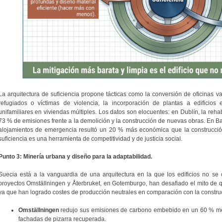
La arquitectura de suficiencia propone tácticas como la conversión de oficinas 
refugiados o víctimas de violencia, la incorporación de plantas a edificios 
unifamiliares en viviendas múltiples. Los datos son elocuentes: en Dublín, la reha
73 % de emisiones frente a la demolición y la construcción de nuevas obras. En B
alojamientos de emergencia resultó un 20 % más económica que la construcció
suficiencia es una herramienta de competitividad y de justicia social.
Punto 3: Minería urbana y diseño para la adaptabilidad.
Suecia está a la vanguardia de una arquitectura en la que los edificios no s
proyectos Omställningen y Återbruket, en Gotemburgo, han desafiado el mito de que
ya que han logrado costes de producción neutrales en comparación con la construc
Omställningen
redujo sus emisiones de carbono embebido en un 60 % med
fachadas de pizarra recuperada.