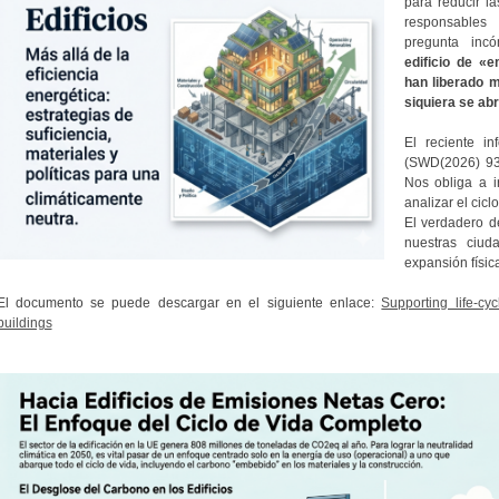
para reducir l
responsables
pregunta in
edificio de «e
han liberado 
siquiera se ab
El reciente i
(SWD(2026) 93
Nos obliga a i
analizar el cic
El verdadero d
nuestras ciud
expansión físic
El documento se puede descargar en el siguiente enlace:
Supporting life-c
buildings