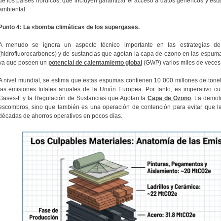
de los países nórdicos, que incluyen garantizar el acceso a datos genéricos y est
ambiental.
Punto 4: La «bomba climática» de los supergases.
A menudo se ignora un aspecto técnico importante en las estrategias de
(hidrofluorocarbonos) y de sustancias que agotan la capa de ozono en las espum
ya que poseen un
potencial de calentamiento global
(GWP) varios miles de veces 
A nivel mundial, se estima que estas espumas contienen 10 000 millones de tone
las emisiones totales anuales de la Unión Europea. Por tanto, es imperativo cu
Gases-F y la Regulación de Sustancias que Agotan la
Capa de Ozono
. La demoli
escombros, sino que también es una operación de contención para evitar que la 
décadas de ahorros operativos en pocos días.