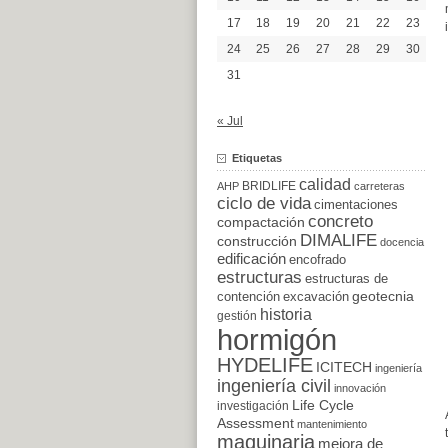
17
18
19
20
21
22
23
24
25
26
27
28
29
30
31
« Jul
Etiquetas
calidad
BRIDLIFE
AHP
carreteras
ciclo de vida
cimentaciones
concreto
compactación
DIMALIFE
construcción
docencia
edificación
encofrado
estructuras
estructuras de
excavación
geotecnia
contención
historia
gestión
hormigón
HYDELIFE
ICITECH
ingeniería
ingeniería civil
innovación
Life Cycle
investigación
Assessment
mantenimiento
maquinaria
mejora de