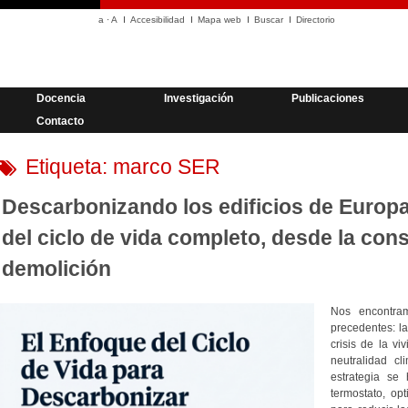
a
·
A
Accesibilidad
Mapa web
Buscar
Directorio
Docencia
Investigación
Publicaciones
Contacto
Etiqueta:
marco SER
Descarbonizando los edificios de Europ
del ciclo de vida completo, desde la cons
demolición
Nos encontra
precedentes: la
crisis de la v
neutralidad c
estrategia se
termostato, op