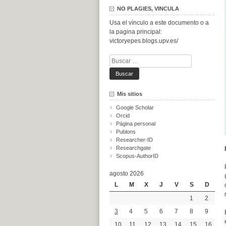
NO PLAGIES, VINCULA
Usa el vínculo a este documento o a
la pagina principal:
victoryepes.blogs.upv.es/
Buscar:
Mis sitios
Google Scholar
Orcid
Página personal
Publons
Researcher-ID
Researchgate
Scopus-AuthorID
agosto 2026
L
M
X
J
V
S
D
1
2
3
4
5
6
7
8
9
10
11
12
13
14
15
16